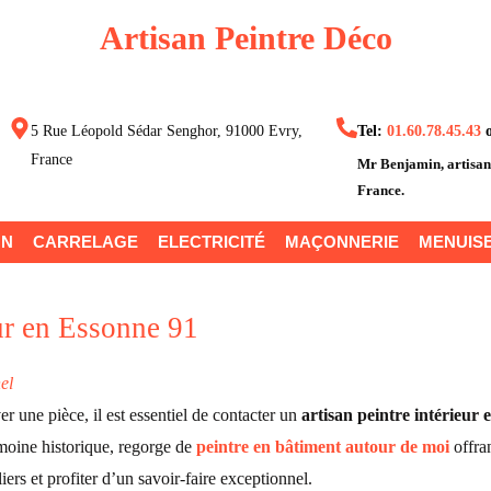
Artisan Peintre Déco
5 Rue Léopold Sédar Senghor, 91000 Evry,
Tel:
01.60.78.45.43
France
Mr Benjamin
, artisa
France.
ON
CARRELAGE
ELECTRICITÉ
MAÇONNERIE
MENUISE
eur en Essonne 91
el
r une pièce, il est essentiel de contacter un
artisan peintre intérieur
moine historique, regorge de
peintre en bâtiment autour de moi
offran
iers et profiter d’un savoir-faire exceptionnel.