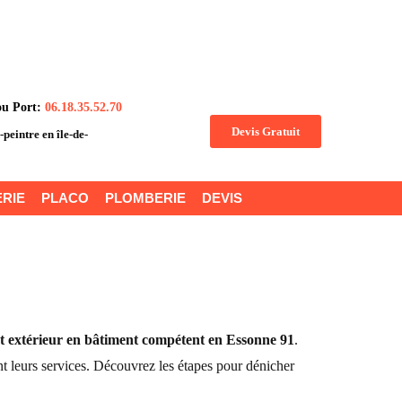
ou Port:
06.18.35.52.70
Devis Gratuit
n-peintre en île-de-
RIE
PLACO
PLOMBERIE
DEVIS
 et extérieur en bâtiment compétent en Essonne 91
.
t leurs services. Découvrez les étapes pour dénicher