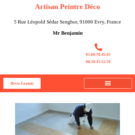
Aller
Artisan Peintre Déco
au
contenu
5 Rue Léopold Sédar Senghor, 91000 Evry, France
Mr Benjamin
01.60.78.45.43
06.18.35.52.70
Devis Gratuit