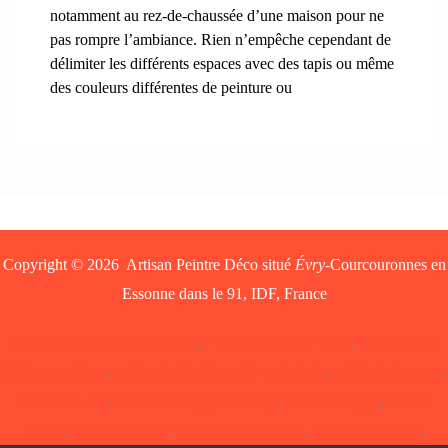
notamment au rez-de-chaussée d’une maison pour ne
pas rompre l’ambiance. Rien n’empêche cependant de
délimiter les différents espaces avec des tapis ou même
des couleurs différentes de peinture ou
Copyright © 2026 Artisan Peintre Déco situé
Évry
-Courcouronnes en
Essonne dans le 91, IDF, France
Entreprise de peinture Draveil
,
Peintre Soisy sur Seine
,
Peintre Saint
Michel sur Orge
,
peintre Sainte Genevieve des bois
,
peintre Mennecy
,
Peintre Villabé
,
Peintre Brétigny sur Orge
,
Peintre Grigny
,
Peintre
Yerres
,
Peintre Brunoy
,
Peintre Longjumeau
,
Peintre Palaiseau
,