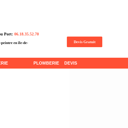
ou Port:
06.18.35.52.70
Devis Gratuit
n-peintre en île-de-
RIE
PLACO
PLOMBERIE
DEVIS