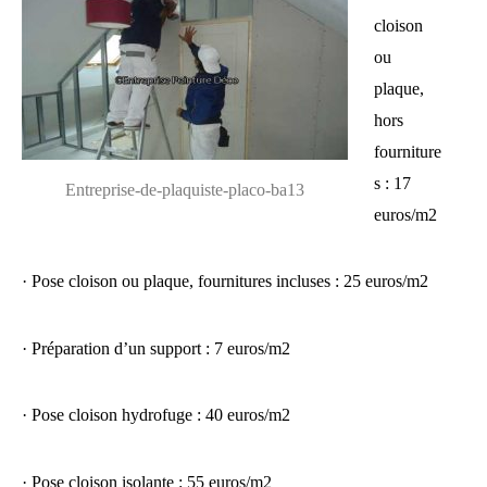
cloison
ou
plaque,
hors
fourniture
s : 17
Entreprise-de-plaquiste-placo-ba13
euros/m2
· Pose cloison ou plaque, fournitures incluses : 25 euros/m2
· Préparation d’un support : 7 euros/m2
· Pose cloison hydrofuge : 40 euros/m2
· Pose cloison isolante : 55 euros/m2