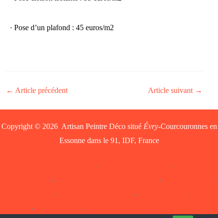
· Pose d’un plafond : 45 euros/m2
←
Article précédent
Article suivant
→
Copyright © 2026 Artisan Peintre Déco situé
Évry
-Courcouronnes en
Essonne dans le 91, IDF, France
Entreprise de peinture Draveil
,
Peintre Soisy sur Seine
,
Peintre Saint
Michel sur Orge
,
peintre Sainte Genevieve des bois
,
peintre Mennecy
,
Peintre Villabé
,
Peintre Brétigny sur Orge
,
Peintre Grigny
,
Peintre
Yerres
,
Peintre Brunoy
,
Peintre Longjumeau
,
Peintre Palaiseau
,