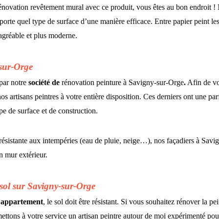
rénovation revêtement mural avec ce produit, vous êtes au bon endroit ! 
orte quel type de surface d’une manière efficace. Entre papier peint le
 agréable et plus moderne.
-sur-Orge
 par notre
société de
rénovation peinture à Savigny-sur-Orge
.
Afin de vo
s artisans peintres à votre entière disposition. Ces derniers ont une parf
e de surface et de construction.
résistante aux intempéries (eau de pluie, neige…), nos façadiers à Savi
n mur extérieur.
e sol sur Savigny-sur-Orge
e
appartement
, le sol doit être résistant. Si vous souhaitez rénover la 
ttons à votre service un artisan peintre autour de moi expérimenté po