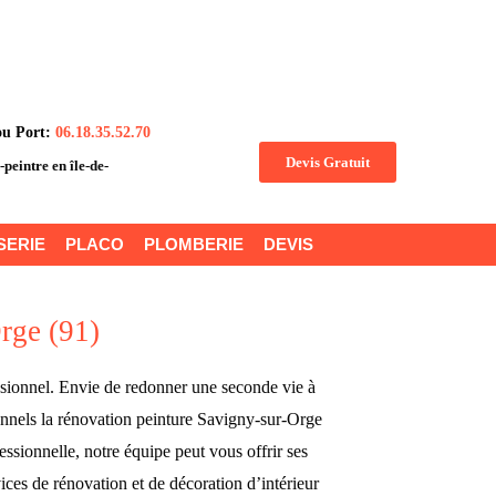
ou Port:
06.18.35.52.70
Devis Gratuit
n-peintre en île-de-
SERIE
PLACO
PLOMBERIE
DEVIS
Orge (91)
essionnel. Envie de redonner une seconde vie à
nnels la rénovation peinture Savigny-sur-Orge
ssionnelle, notre équipe peut vous offrir ses
ices de rénovation et de décoration d’intérieur