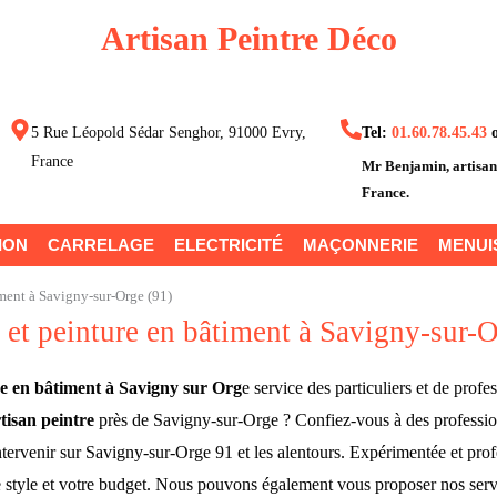
Artisan Peintre Déco
5 Rue Léopold Sédar Senghor, 91000 Evry,
Tel:
01.60.78.45.43
France
Mr Benjamin
, artisa
France.
ION
CARRELAGE
ELECTRICITÉ
MAÇONNERIE
MENUI
iment à Savigny-sur-Orge (91)
e et peinture en bâtiment à Savigny-sur-
re en bâtiment à Savigny sur Org
e service des particuliers et de prof
tisan peintre
près de Savigny-sur-Orge ? Confiez-vous à des professio
ntervenir sur Savigny-sur-Orge 91 et les alentours. Expérimentée et profe
re style et votre budget. Nous pouvons également vous proposer nos serv