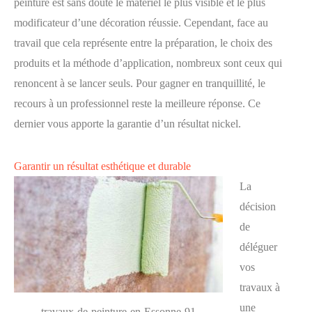
peinture est sans doute le matériel le plus visible et le plus
modificateur d’une décoration réussie. Cependant, face au
travail que cela représente entre la préparation, le choix des
produits et la méthode d’application, nombreux sont ceux qui
renoncent à se lancer seuls. Pour gagner en tranquillité, le
recours à un professionnel reste la meilleure réponse. Ce
dernier vous apporte la garantie d’un résultat nickel.
Garantir un résultat esthétique et durable
La
décision
de
déléguer
vos
travaux à
une
travaux-de-peinture-en-Essonne-91