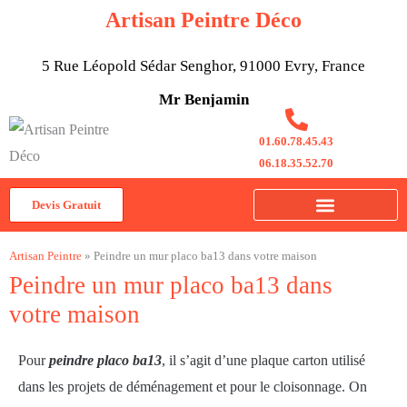
Aller
Artisan Peintre Déco
au
contenu
5 Rue Léopold Sédar Senghor, 91000 Evry, France
Mr Benjamin
01.60.78.45.43
06.18.35.52.70
Devis Gratuit
Artisan Peintre
»
Peindre un mur placo ba13 dans votre maison
Peindre un mur placo ba13 dans
votre maison
Pour
peindre placo ba13
, il s’agit d’une plaque carton utilisé
dans les projets de déménagement et pour le cloisonnage. On