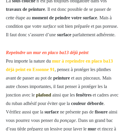
La
sous couche
n’est pas toujours obligatoire dans vos
travaux de peinture
. Il est donc possible de se passer de
cette étape au
moment de peindre votre surface
. Mais à
condition que votre
surface
soit bien préparée et pas poreuse.
Il faut donc s’assurer d’une
surface
parfaitement adhérente.
Repeindre un mur en placo ba13 déjà peint
Peu importe la nature du
mur à repeindre en placo ba13
déjà peint en Essonne 91
, pensez à protéger les plinthes
avant de passer au pot de
peinture
et aux pinceaux. Mais
autre choses importantes, il faut penser à protéger les la
jonction avec le
plafond
ainsi que les
fenêtres
et cadres avec
du ruban adhésif pour éviter que la
couleur déborde
.
Vérifiez aussi que la
surface
ne présente pas de
fissure
ainsi
vous pourrez vous penser du
ponçage
. Dans un grand bac
d’eau tiède préparez un lessive pour laver le
mur
et rincez à