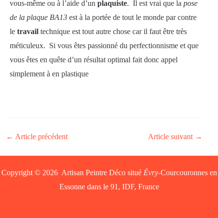
vous-même ou à l’aide d’un
plaquiste
. Il est vrai que la
pose
de la plaque BA13
est à la portée de tout le monde par contre
le
travail
technique est tout autre chose car il faut être très
méticuleux. Si vous êtes passionné du perfectionnisme et que
vous êtes en quête d’un résultat optimal fait donc appel
simplement à en plastique
←
Article précédent
Article suivant
→
Copyright © 2026 Artisan Peintre Déco situé
Évry
-Courcouronnes en
Essonne dans le 91, IDF, France
Entreprise de peinture Draveil
,
Peintre Soisy sur Seine
,
Peintre Saint