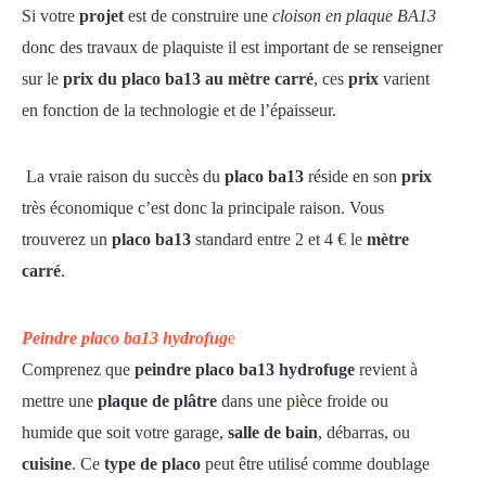
Si votre
projet
est de construire une
cloison en plaque BA13
donc des travaux de plaquiste il est important de se renseigner
sur le
prix du placo ba13 au mètre carré
, ces
prix
varient
en fonction de la technologie et de l’épaisseur.
La vraie raison du succès du
placo ba13
réside en son
prix
très économique c’est donc la principale raison. Vous
trouverez un
placo ba13
standard entre 2 et 4 € le
mètre
carré
.
Peindre placo ba13 hydrofug
e
Comprenez que
peindre placo ba13 hydrofuge
revient à
mettre une
plaque de plâtre
dans une
pièce
froide ou
humide que soit votre garage,
salle de bain
, débarras, ou
cuisine
. Ce
type de placo
peut être utilisé comme doublage